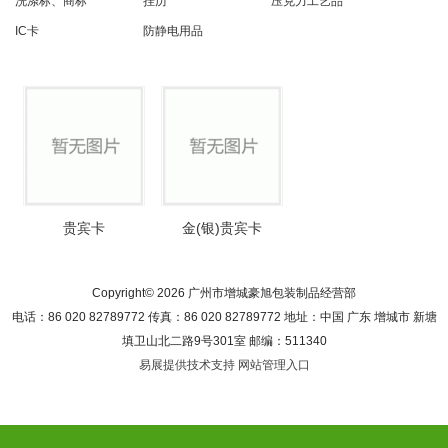
洗涤标、商标
挂历
压克力工艺品
IC卡
防静电用品
贵宾卡
金(银)贵宾卡
Copyright© 2026 广州市增城豪旭包装制品经营部
电话：86 020 82789772 传真：86 020 82789772 地址：中国 广东 增城市 新塘
填卫山北二路9号301室 邮编：511340
易展提供技术支持
网站管理入口