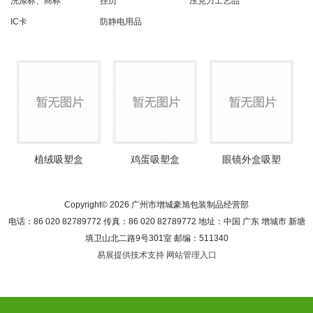
洗涤标、商标
挂历
压克力工艺品
IC卡
防静电用品
植绒吸塑盒
鸡蛋吸塑盒
眼镜外盒吸塑
Copyright© 2026 广州市增城豪旭包装制品经营部
电话：86 020 82789772 传真：86 020 82789772 地址：中国 广东 增城市 新塘
填卫山北二路9号301室 邮编：511340
易展提供技术支持
网站管理入口