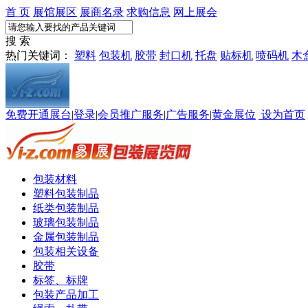
首 页
展馆展区
展商名录
求购信息
网上展会
搜 索
热门关键词：
塑料
包装机
胶带
封口机
托盘
贴标机
喷码机
木
免费开通展台
|
登录
|
会员推广服务
|
广告服务
|
黄金展位
设为首页
包装材料
塑料包装制品
纸类包装制品
玻璃包装制品
金属包装制品
包装相关设备
胶带
标签、标牌
包装产品加工