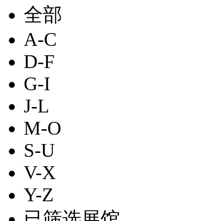
全部
A-C
D-F
G-I
J-L
M-O
S-U
V-X
Y-Z
已筛选展馆