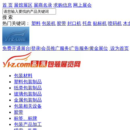
首 页
展馆展区
展商名录
求购信息
网上展会
搜 索
热门关键词：
塑料
包装机
胶带
封口机
托盘
贴标机
喷码机
木
免费开通展台
|
登录
|
会员推广服务
|
广告服务
|
黄金展位
设为首页
包装材料
塑料包装制品
纸类包装制品
玻璃包装制品
金属包装制品
包装相关设备
胶带
标签、标牌
包装产品加工