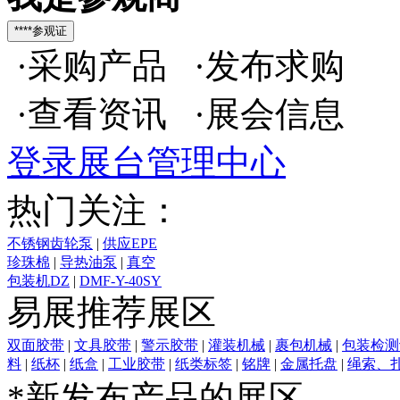
·采购产品 ·发布求购
·查看资讯 ·展会信息
登录展台管理中心
热门关注：
不锈钢齿轮泵
|
供应EPE
珍珠棉
|
导热油泵
|
真空
包装机DZ
|
DMF-Y-40SY
淹没式电磁脉冲阀
|
QD－
易展推荐展区
130穿箭式型捆扎机
|
S型
填充料
双面胶带
|
文具胶带
|
警示胶带
|
灌装机械
|
裹包机械
|
包装检测
料
|
纸杯
|
纸盒
|
工业胶带
|
纸类标签
|
铭牌
|
金属托盘
|
绳索、
*新发布产品的展区