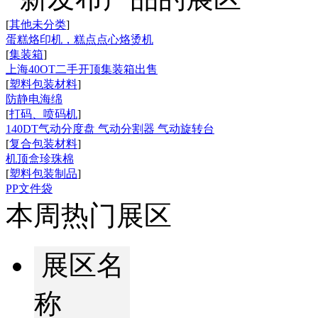
[
其他未分类
]
蛋糕烙印机，糕点点心烙烫机
[
集装箱
]
上海40OT二手开顶集装箱出售
[
塑料包装材料
]
防静电海绵
[
打码、喷码机
]
140DT气动分度盘 气动分割器 气动旋转台
[
复合包装材料
]
机顶盒珍珠棉
[
塑料包装制品
]
PP文件袋
本周热门展区
展区名
称