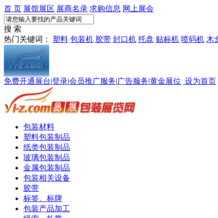
首 页
展馆展区
展商名录
求购信息
网上展会
搜 索
热门关键词：
塑料
包装机
胶带
封口机
托盘
贴标机
喷码机
木
免费开通展台
|
登录
|
会员推广服务
|
广告服务
|
黄金展位
设为首页
包装材料
塑料包装制品
纸类包装制品
玻璃包装制品
金属包装制品
包装相关设备
胶带
标签、标牌
包装产品加工