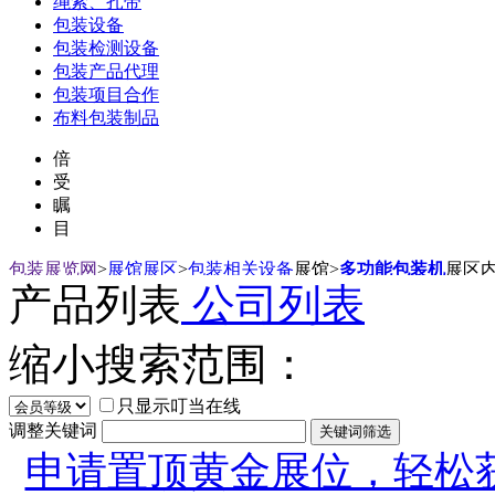
绳索、扎带
包装设备
包装检测设备
包装产品代理
包装项目合作
布料包装制品
倍
受
瞩
目
包装展览网
>
展馆展区
>
包装相关设备
展馆
>
多功能包装机
展区
产品列表
公司列表
缩小搜索范围：
只显示叮当在线
调整关键词
申请置顶黄金展位，轻松获