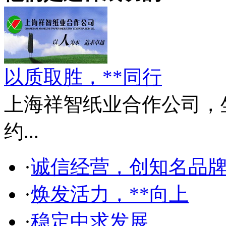
以质取胜，**同行
上海祥智纸业合作公司，
约...
·
诚信经营，创知名品
·
焕发活力，**向上
·
稳定中求发展