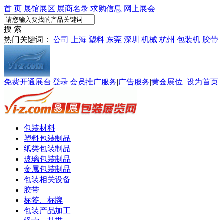
首 页
展馆展区
展商名录
求购信息
网上展会
搜 索
热门关键词：
公司
上海
塑料
东莞
深圳
机械
杭州
包装机
胶带
免费开通展台
|
登录
|
会员推广服务
|
广告服务
|
黄金展位
设为首页
包装材料
塑料包装制品
纸类包装制品
玻璃包装制品
金属包装制品
包装相关设备
胶带
标签、标牌
包装产品加工