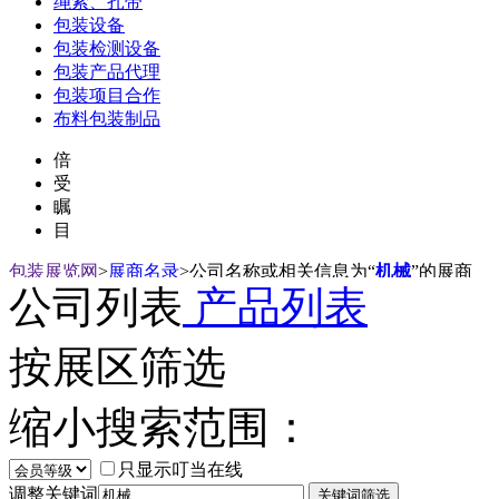
绳索、扎带
包装设备
包装检测设备
包装产品代理
包装项目合作
布料包装制品
倍
受
瞩
目
包装展览网
>
展商名录
>
公司名称或相关信息为“
机械
”的展商
公司列表
产品列表
按展区筛选
缩小搜索范围：
只显示叮当在线
调整关键词