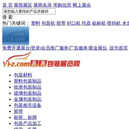
首 页
展馆展区
展商名录
求购信息
网上展会
搜 索
热门关键词：
塑料
包装机
胶带
封口机
托盘
贴标机
喷码机
木
免费开通展台
|
登录
|
会员推广服务
|
广告服务
|
黄金展位
设为首页
包装材料
塑料包装制品
纸类包装制品
玻璃包装制品
金属包装制品
包装相关设备
胶带
标签、标牌
包装产品加工