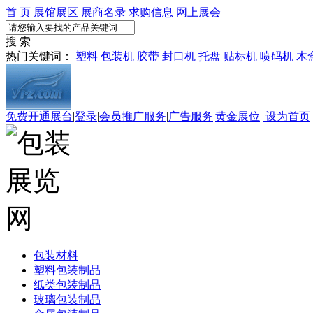
首 页
展馆展区
展商名录
求购信息
网上展会
搜 索
热门关键词：
塑料
包装机
胶带
封口机
托盘
贴标机
喷码机
木
免费开通展台
|
登录
|
会员推广服务
|
广告服务
|
黄金展位
设为首页
包装材料
塑料包装制品
纸类包装制品
玻璃包装制品