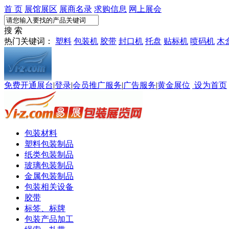
首 页
展馆展区
展商名录
求购信息
网上展会
搜 索
热门关键词：
塑料
包装机
胶带
封口机
托盘
贴标机
喷码机
木
免费开通展台
|
登录
|
会员推广服务
|
广告服务
|
黄金展位
设为首页
包装材料
塑料包装制品
纸类包装制品
玻璃包装制品
金属包装制品
包装相关设备
胶带
标签、标牌
包装产品加工