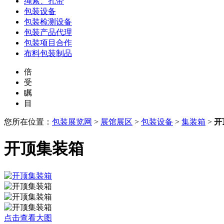
绳索、扎带
包装设备
包装检测设备
包装产品代理
包装项目合作
布料包装制品
倍
受
瞩
目
您所在位置：
包装展览网
>
展馆展区
>
包装设备
>
集装箱
>
开
开顶集装箱
点击查看大图